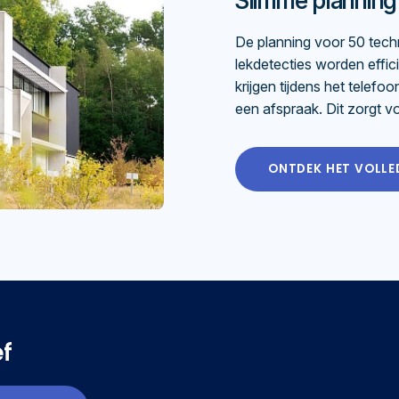
Slimme planning 
De planning voor 50 techn
lekdetecties worden effic
krijgen tijdens het telefo
een afspraak. Dit zorgt vo
ONTDEK HET VOLLE
ef