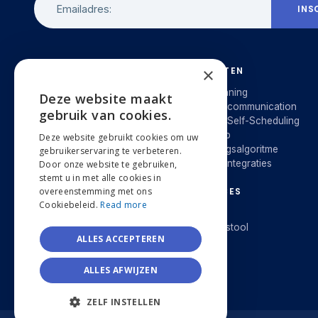
INS
×
MOVETEX BV
PRODUCTEN
Provincieweg 405
Smart planning
Deze website maakt
ENGLISH
B-9550 Herzele
Customer communication
gebruik van cookies.
Customer Self-Scheduling
info@movetex.com
NEDERLANDS
Mobile app
Deze website gebruikt cookies om uw
+32 478 97 31 35
AI-planningsalgoritme
gebruikerservaring te verbeteren.
FRANÇAIS
Software integraties
Door onze website te gebruiken,
stemt u in met alle cookies in
overeenstemming met ons
RESOURCES
Cookiebeleid.
Read more
Blog
Besparingstool
ALLES ACCEPTEREN
E-Book
Webinar
ALLES AFWIJZEN
ZELF INSTELLEN