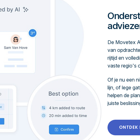
Onderst
advieze
De Movetex AI 
van opdrachte
rijtijd en vol
vaste regio's 
Of je nu een n
lijn, of lege ga
helpen de plan
juiste beslissi
ONTDEK 