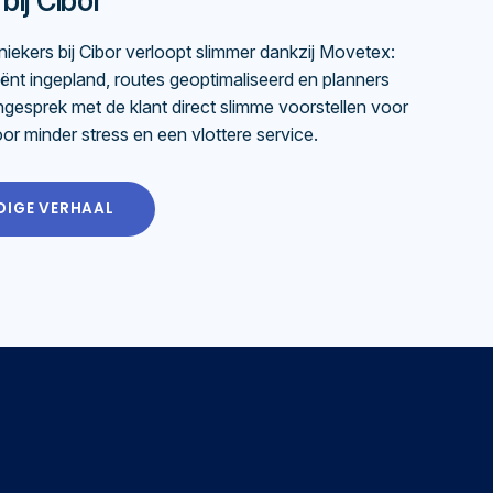
bij Cibor
iekers bij Cibor verloopt slimmer dankzij Movetex:
iënt ingepland, routes geoptimaliseerd en planners
ongesprek met de klant direct slimme voorstellen voor
or minder stress en een vlottere service.
DIGE VERHAAL