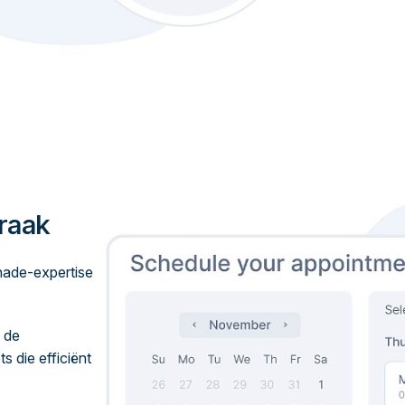
praak
hade-expertise
 de
ts die efficiënt