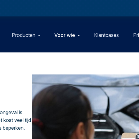
Producten
Voor wie
Klantcases
Pr
ongeval is
 kost veel tijd
te beperken.