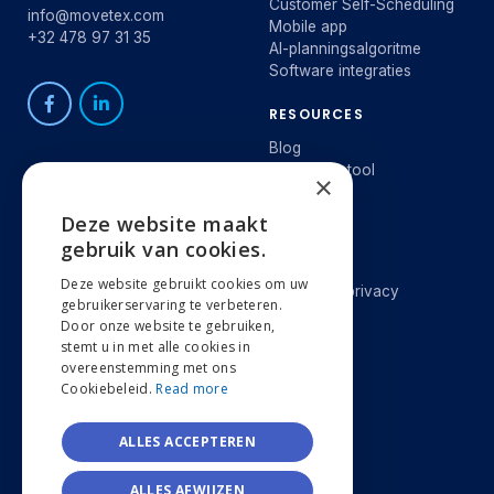
Customer Self-Scheduling
info@movetex.com
Mobile app
+32 478 97 31 35
AI-planningsalgoritme
Software integraties
RESOURCES
Blog
Besparingstool
×
E-Book
Webinar
Deze website maakt
ENGLISH
gebruik van cookies.
ONS BEDRIJF
LEGAL
NEDERLANDS
Deze website gebruikt cookies om uw
Waarom Movetex
Cookies & privacy
gebruikerservaring te verbeteren.
Over ons
FRANÇAIS
Door onze website te gebruiken,
TAAL
Jobs
stemt u in met alle cookies in
Distributeurs
overeenstemming met ons
Nederlands
Cookiebeleid.
Read more
English
ONDERSTEUNING
Français
Contacteer ons
ALLES ACCEPTEREN
Vraag een demo
ALLES AFWIJZEN