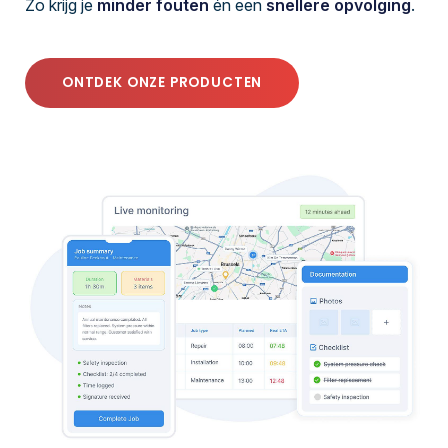
Zo krijg je
m
inder fouten
én een
snellere opvolging
.
ONTDEK ONZE PRODUCTEN