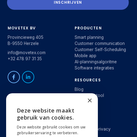
INSCHRIJVEN
MOVETEX BV
PRODUCTEN
Provincieweg 405
Smart planning
B-9550 Herzele
Customer communication
Customer Self-Scheduling
info@movetex.com
Mobile app
+32 478 97 31 35
AI-planningsalgoritme
Software integraties
RESOURCES
Blog
Besparingstool
×
E-Book
Webinar
Deze website maakt
ENGLISH
gebruik van cookies.
ONS BEDRIJF
LEGAL
NEDERLANDS
Deze website gebruikt cookies om uw
Waarom Movetex
Cookies & privacy
gebruikerservaring te verbeteren.
Over ons
FRANÇAIS