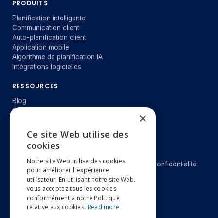
PRODUITS
Planification intelligente
Communication client
Auto-planification client
Application mobile
Algorithme de planification IA
Intégrations logicielles
RESSOURCES
Blog
Outil d'économie
×
E-Book
Webinaire
Ce site Web utilise des
ENGLISH
cookies
NOTRE ENTREPRISE
JURIDIQUE
NEDERLANDS
Notre site Web utilise des cookies
Pourquoi Movetex
Cookies & confidentialité
pour améliorer l"expérience
À propos de nous
FRANÇAIS
utilisateur. En utilisant notre site Web,
LANGUE
Jobs
vous acceptez tous les cookies
Distributeurs
conformément à notre Politique
Néerlandais
relative aux cookies.
Read more
Anglais
SUPPORT
Français