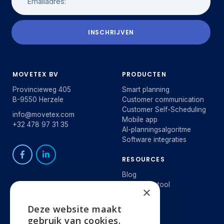
INSCHRIJVEN
MOVETEX BV
PRODUCTEN
Provincieweg 405
Smart planning
B-9550 Herzele
Customer communication
Customer Self-Scheduling
info@movetex.com
Mobile app
+32 478 97 31 35
AI-planningsalgoritme
Software integraties
RESOURCES
Blog
Besparingstool
×
E-Book
Webinar
Deze website maakt
ENGLISH
gebruik van cookies.